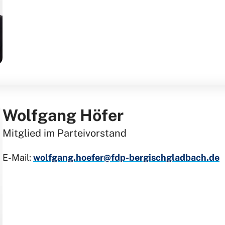
Wolfgang Höfer
Mitglied im Parteivorstand
E-Mail:
wolfgang.hoefer@fdp-bergischgladbach.de