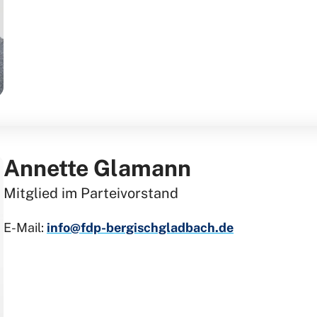
Annette Glamann
Mitglied im Parteivorstand
E-Mail:
info@fdp-bergischgladbach.de