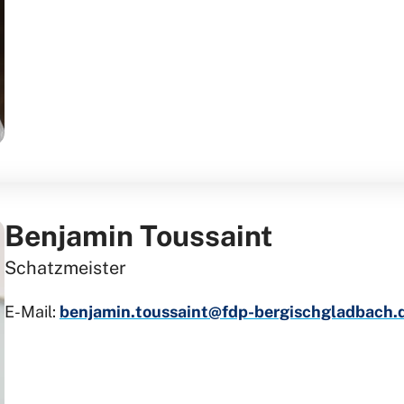
Benjamin Toussaint
Schatzmeister
E-Mail:
benjamin.toussaint@fdp-bergischgladbach.