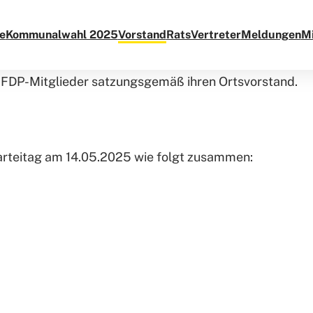
VORSTAND
e
Kommunalwahl 2025
Vorstand
RatsVertreter
Meldungen
Mi
r FDP-Mitglieder satzungsgemäß ihren Ortsvorstand.
Parteitag am 14.05.2025 wie folgt zusammen: